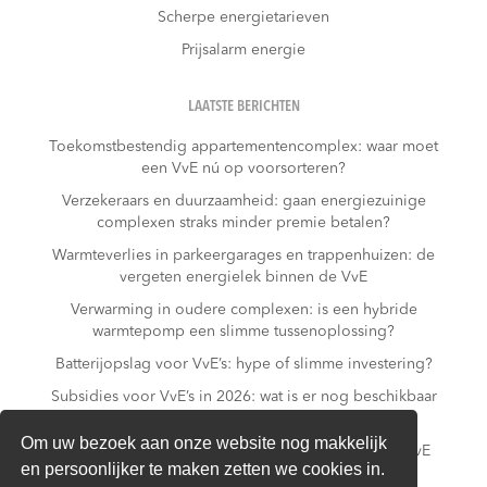
Scherpe energietarieven
Prijsalarm energie
LAATSTE BERICHTEN
Toekomstbestendig appartementencomplex: waar moet
een VvE nú op voorsorteren?
Verzekeraars en duurzaamheid: gaan energiezuinige
complexen straks minder premie betalen?
Warmteverlies in parkeergarages en trappenhuizen: de
vergeten energielek binnen de VvE
Verwarming in oudere complexen: is een hybride
warmtepomp een slimme tussenoplossing?
Batterijopslag voor VvE’s: hype of slimme investering?
Subsidies voor VvE’s in 2026: wat is er nog beschikbaar
– en wat niet meer?
Om uw bezoek aan onze website nog makkelijk
Slim laden in parkeergarages: hoe voorkomt een VvE
en persoonlijker te maken zetten we cookies in.
overbelasting van de installatie?