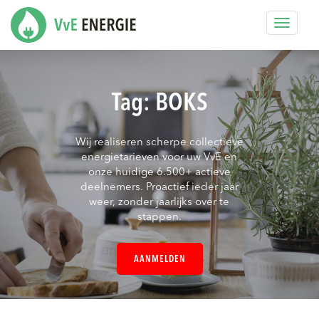
Toggle
navigat
Tag:
BOKS
Wij realiseren scherpe collectieve
energietarieven voor uw VvE en
onze huidige 6.500+ actieve
deelnemers. Proactief ieder jaar
weer, zonder jaarlijks over te
stappen.
AANMELDEN