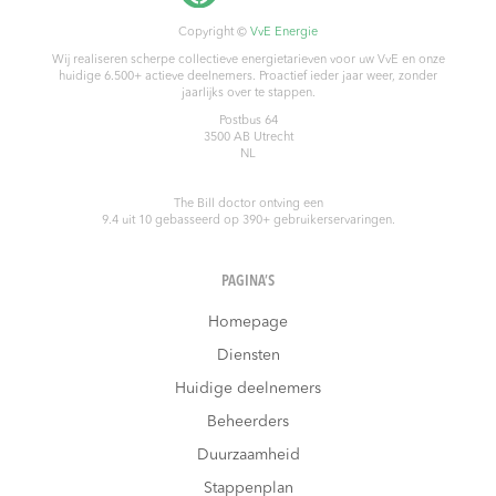
Copyright ©
VvE Energie
Wij realiseren scherpe collectieve energietarieven voor uw VvE en onze
huidige 6.500+ actieve deelnemers. Proactief ieder jaar weer, zonder
jaarlijks over te stappen.
Postbus 64
3500 AB
Utrecht
NL
The Bill doctor
ontving een
9.4
uit
10
gebasseerd op
390
+ gebruikerservaringen.
PAGINA’S
Homepage
Diensten
Huidige deelnemers
Beheerders
Duurzaamheid
Stappenplan