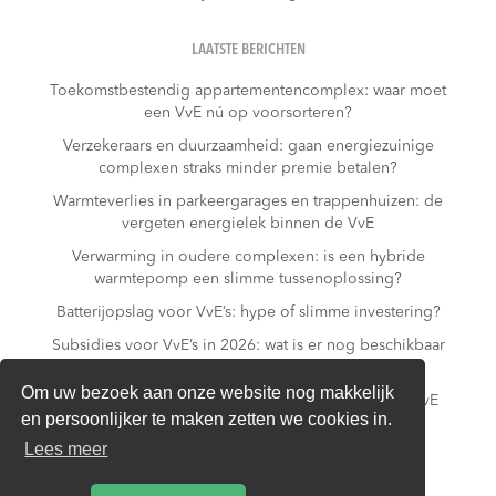
LAATSTE BERICHTEN
Toekomstbestendig appartementencomplex: waar moet
een VvE nú op voorsorteren?
Verzekeraars en duurzaamheid: gaan energiezuinige
complexen straks minder premie betalen?
Warmteverlies in parkeergarages en trappenhuizen: de
vergeten energielek binnen de VvE
Verwarming in oudere complexen: is een hybride
warmtepomp een slimme tussenoplossing?
Batterijopslag voor VvE’s: hype of slimme investering?
Subsidies voor VvE’s in 2026: wat is er nog beschikbaar
– en wat niet meer?
Om uw bezoek aan onze website nog makkelijk
Slim laden in parkeergarages: hoe voorkomt een VvE
en persoonlijker te maken zetten we cookies in.
overbelasting van de installatie?
Lees meer
Van gas naar all-electric: is dat realistisch voor een
appartementencomplex?