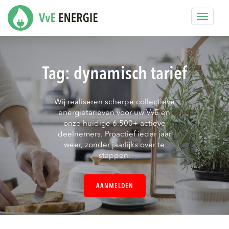
Toggle
navigat
Tag:
dynamisch tarief
Wij realiseren scherpe collectieve
energietarieven voor uw VvE en
onze huidige 6.500+ actieve
deelnemers. Proactief ieder jaar
weer, zonder jaarlijks over te
stappen.
AANMELDEN