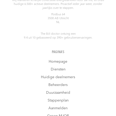
Wij realiseren scherpe collectieve energietarieven voor uw VvE en onze
huidige 6.500+ actieve deelnemers. Proactief ieder jaar weer, zonder
jaarlijks over te stappen.
Postbus 64
3500 AB
Utrecht
NL
The Bill doctor
ontving een
9.4
uit
10
gebasseerd op
390
+ gebruikerservaringen.
PAGINA’S
Homepage
Diensten
Huidige deelnemers
Beheerders
Duurzaamheid
Stappenplan
Aanmelden
Groen MJOP