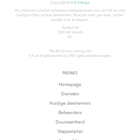
Copyright ©
VvE Energie
Wij realiseren scherpe collectieve energietarieven voor uw VvE en onze
huidige 6.500+ actieve deelnemers. Proactief ieder jaar weer, zonder
jaarlijks over te stappen.
Postbus 64
3500 AB
Utrecht
NL
The Bill doctor
ontving een
9.4
uit
10
gebasseerd op
390
+ gebruikerservaringen.
PAGINA’S
Homepage
Diensten
Huidige deelnemers
Beheerders
Duurzaamheid
Stappenplan