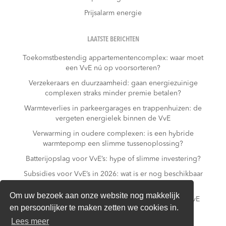
Prijsalarm energie
LAATSTE BERICHTEN
Toekomstbestendig appartementencomplex: waar moet
een VvE nú op voorsorteren?
Verzekeraars en duurzaamheid: gaan energiezuinige
complexen straks minder premie betalen?
Warmteverlies in parkeergarages en trappenhuizen: de
vergeten energielek binnen de VvE
Verwarming in oudere complexen: is een hybride
warmtepomp een slimme tussenoplossing?
Batterijopslag voor VvE’s: hype of slimme investering?
Subsidies voor VvE’s in 2026: wat is er nog beschikbaar
– en wat niet meer?
Om uw bezoek aan onze website nog makkelijk
Slim laden in parkeergarages: hoe voorkomt een VvE
en persoonlijker te maken zetten we cookies in.
overbelasting van de installatie?
Lees meer
Van gas naar all-electric: is dat realistisch voor een