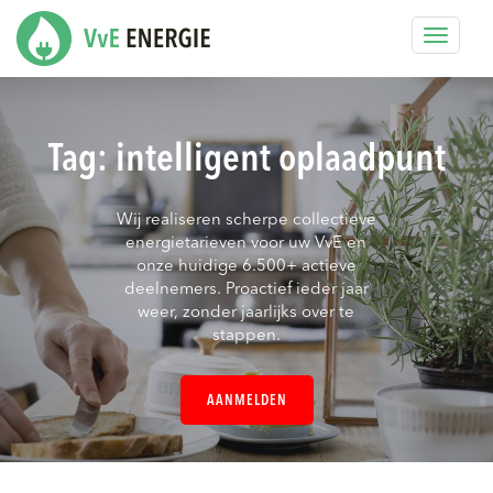
Toggle
navigat
Tag:
intelligent oplaadpunt
Wij realiseren scherpe collectieve
energietarieven voor uw VvE en
onze huidige 6.500+ actieve
deelnemers. Proactief ieder jaar
weer, zonder jaarlijks over te
stappen.
AANMELDEN