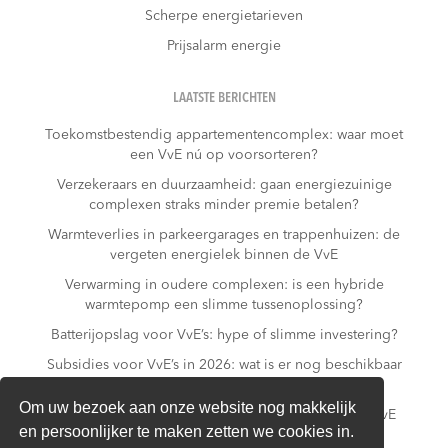
Scherpe energietarieven
Prijsalarm energie
LAATSTE BERICHTEN
Toekomstbestendig appartementencomplex: waar moet
een VvE nú op voorsorteren?
Verzekeraars en duurzaamheid: gaan energiezuinige
complexen straks minder premie betalen?
Warmteverlies in parkeergarages en trappenhuizen: de
vergeten energielek binnen de VvE
Verwarming in oudere complexen: is een hybride
warmtepomp een slimme tussenoplossing?
Batterijopslag voor VvE’s: hype of slimme investering?
Subsidies voor VvE’s in 2026: wat is er nog beschikbaar
– en wat niet meer?
Om uw bezoek aan onze website nog makkelijk
Slim laden in parkeergarages: hoe voorkomt een VvE
en persoonlijker te maken zetten we cookies in.
overbelasting van de installatie?