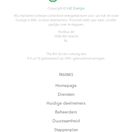
Copyright ©
VvE Energie
Wij realiseren scherpe collectieve energietarieven voor uw VvE en onze
huidige 6.500+ actieve deelnemers. Proactief ieder jaar weer, zonder
jaarlijks over te stappen.
Postbus 64
3500 AB
Utrecht
NL
The Bill doctor
ontving een
9.4
uit
10
gebasseerd op
390
+ gebruikerservaringen.
PAGINA’S
Homepage
Diensten
Huidige deelnemers
Beheerders
Duurzaamheid
Stappenplan