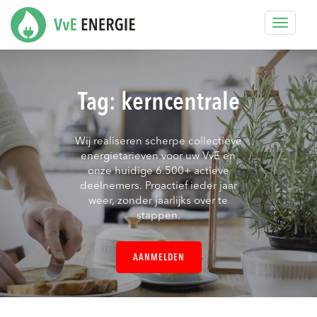
Toggle
navigat
Tag:
kerncentrale
Wij realiseren scherpe collectieve
energietarieven voor uw VvE en
onze huidige 6.500+ actieve
deelnemers. Proactief ieder jaar
weer, zonder jaarlijks over te
stappen.
AANMELDEN