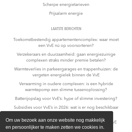
Scherpe energietarieven
Prijsalarm energie
LAATSTE BERICHTEN
Toekomstbestendig appartementencomplex: waar moet
een VvE nú op voorsorteren?
Verzekeraars en duurzaamheid: gaan energiezuinige
complexen straks minder premie betalen?
Warmteverlies in parkeergarages en trappenhuizen: de
vergeten energielek binnen de VvE
Verwarming in oudere complexen: is een hybride
warmtepomp een slimme tussenoplossing?
Batterijopslag voor VvE’s: hype of slimme investering?
Subsidies voor VvE’s in 2026: wat is er nog beschikbaar
– en wat niet meer?
Om uw bezoek aan onze website nog makkelijk
Slim laden in parkeergarages: hoe voorkomt een VvE
en persoonlijker te maken zetten we cookies in.
overbelasting van de installatie?