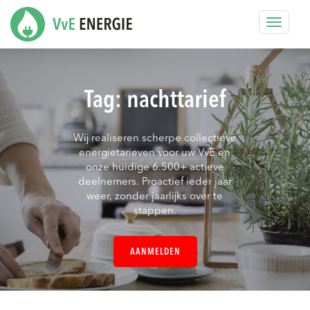
Toggle
navigat
Tag:
nachttarief
Wij realiseren scherpe collectieve
energietarieven voor uw VvE en
onze huidige 6.500+ actieve
deelnemers. Proactief ieder jaar
weer, zonder jaarlijks over te
stappen.
AANMELDEN