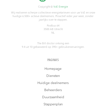
Copyright ©
VvE Energie
Wij realiseren scherpe collectieve energietarieven voor uw VvE en onze
huidige 6.500+ actieve deelnemers. Proactief ieder jaar weer, zonder
jaarlijks over te stappen.
Postbus 64
3500 AB
Utrecht
NL
The Bill doctor
ontving een
9.4
uit
10
gebasseerd op
390
+ gebruikerservaringen.
PAGINA’S
Homepage
Diensten
Huidige deelnemers
Beheerders
Duurzaamheid
Stappenplan