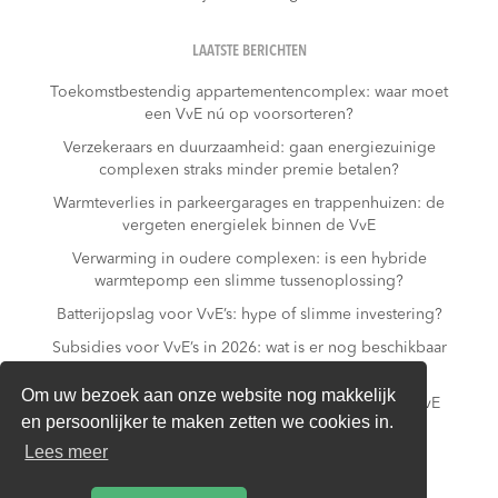
LAATSTE BERICHTEN
Toekomstbestendig appartementencomplex: waar moet
een VvE nú op voorsorteren?
Verzekeraars en duurzaamheid: gaan energiezuinige
complexen straks minder premie betalen?
Warmteverlies in parkeergarages en trappenhuizen: de
vergeten energielek binnen de VvE
Verwarming in oudere complexen: is een hybride
warmtepomp een slimme tussenoplossing?
Batterijopslag voor VvE’s: hype of slimme investering?
Subsidies voor VvE’s in 2026: wat is er nog beschikbaar
– en wat niet meer?
Om uw bezoek aan onze website nog makkelijk
Slim laden in parkeergarages: hoe voorkomt een VvE
en persoonlijker te maken zetten we cookies in.
overbelasting van de installatie?
Lees meer
Van gas naar all-electric: is dat realistisch voor een
appartementencomplex?