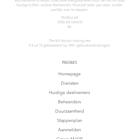
Wij realiseren scherpe collectieve energietarieven voor uw VvE en onze
huidige 6.500+ actieve deelnemers. Proactief ieder jaar weer, zonder
jaarlijks over te stappen.
Postbus 64
3500 AB
Utrecht
NL
The Bill doctor
ontving een
9.4
uit
10
gebasseerd op
390
+ gebruikerservaringen.
PAGINA’S
Homepage
Diensten
Huidige deelnemers
Beheerders
Duurzaamheid
Stappenplan
Aanmelden