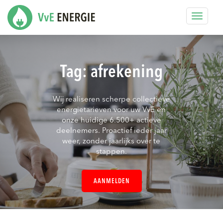
Toggle
navigat
Tag:
afrekening
Wij realiseren scherpe collectieve
energietarieven voor uw VvE en
onze huidige 6.500+ actieve
deelnemers. Proactief ieder jaar
weer, zonder jaarlijks over te
stappen.
AANMELDEN