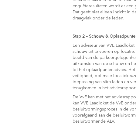
toekomst laadbehoefte in kaart 
enquêteresultaten wordt er een
Dat geeft niet alleen inzicht in
draagvlak onder de leden.
Stap 2 – Schouw & Oplaadpunte
Een adviseur van VVE Laadloket
schouw uit te voeren op locatie
beeld van de parkeergelegenhei
uitkomsten van de schouw en he
tot het oplaadpuntenadvies. He
veiligheid, optimale locatiekeu
toepassing van slim laden en ver
terugkomen in het adviesrapport
De VvE kan met het adviesrappo
kan VVE Laadloket de VvE onder
besluitvormingsproces in de vo
voorafgaand aan de besluitvorm
besluitvormende ALV.