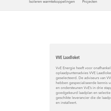
Isoleren warmtekoppelingen
Projecten
VVE Laadloket
VvE Energie heeft voor onafhankeli
oplaadpuntenadvies VVE Laadloket 
geselecteerd. De adviseurs van VV
hebben gespecialiseerde kennis v
en ondersteunen VvE’s in drie sta
goedgekeurd laadplan en selectie
geschikte leverancier die de laadp
en installeert.