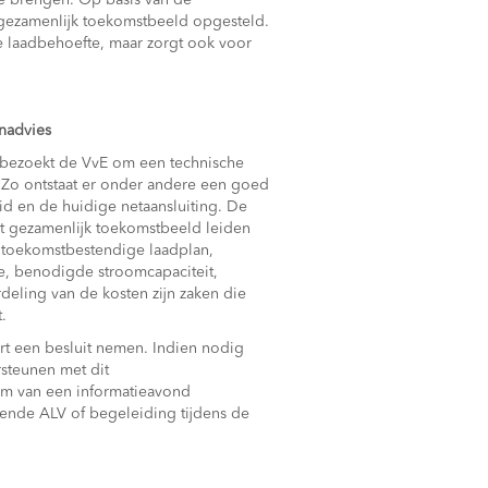
te brengen. Op basis van de
 gezamenlijk toekomstbeeld opgesteld.
 de laadbehoefte, maar zorgt ook voor
nadvies
 bezoekt de VvE om een technische
. Zo ontstaat er onder andere een goed
d en de huidige netaansluiting. De
t gezamenlijk toekomstbeeld leiden
t toekomstbestendige laadplan,
ze, benodigde stroomcapaciteit,
deling van de kosten zijn zaken die
.
rt een besluit nemen. Indien nodig
steunen met dit
rm van een informatieavond
ende ALV of begeleiding tijdens de