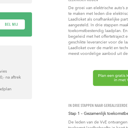
ELEKTRISCH RIJDEN
De groei van elektrische auto’s 
te maken met leden die elektrisc
Laadloket als onafhankelijke pa
BEL MIJ
aangesteld. In drie stappen maa
toekomstbestendig laadplan. En 
begeleid met het offertetraject 
geschikte leverancier voor de l
Laadloket over de markt en techn
meest voordelige aanbod uit de
vies
- na aftrek
aadplan
IN DRIE STAPPEN NAAR GEREALISEERD
Stap 1 – Gezamenlijk toekomstb
De leden van de VvE ontvangen