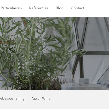
Particulieren
Referenties
Blog
Contact
iebespaarlening
Quick Wins