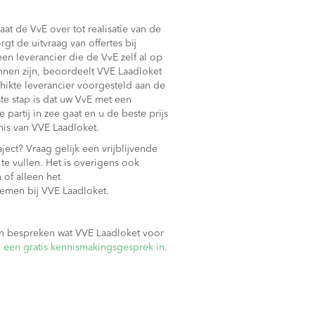
gaat de VvE over tot realisatie van de
gt de uitvraag van offertes bij
een leverancier die de VvE zelf al op
innen zijn, beoordeelt VVE Laadloket
hikte leverancier voorgesteld aan de
te stap is dat uw VvE met een
partij in zee gaat en u de beste prijs
nnis van VVE Laadloket.
aject? Vraag gelijk een vrijblijvende
 te vullen. Het is overigens ook
 of alleen het
 nemen bij VVE Laadloket.
en bespreken wat VVE Laadloket voor
 een gratis kennismakingsgesprek in
.