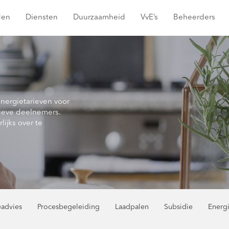
den
Diensten
Duurzaamheid
VvE’s
Beheerders
energietarieven voor
ieve deelnemers.
lijks over te
eadvies
Procesbegeleiding
Laadpalen
Subsidie
Energ