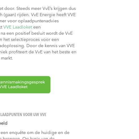
zet door. Steeds meer VvE’s krijgen dus
h (gaan) rijden. VvE Energie heeft VVE
rtner voor oplaadpuntenadvies
kt
VVE Laadloket
een
na een positief besluit wordt de VvE
en het selectieproces voor een
aadoplossing. Door de kennis van VVE
iek profiteert de VvE van het beste en
 markt.
E LAADPUNTEN VOOR UW VVE
eeld
 een enquête om de huidige en de