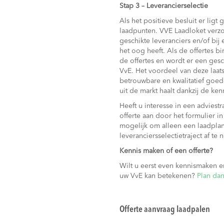
Stap 3 – Leverancierselectie
Als het positieve besluit er ligt 
laadpunten. VVE Laadloket verzor
geschikte leveranciers en/of bij 
het oog heeft. Als de offertes b
de offertes en wordt er een gesc
VvE. Het voordeel van deze laats
betrouwbare en kwalitatief goede 
uit de markt haalt dankzij de ke
Heeft u interesse in een adviestr
offerte aan door het formulier in
mogelijk om alleen een laadplan
leveranciersselectietraject af te
Kennis maken of een offerte?
Wilt u eerst even kennismaken 
uw VvE kan betekenen?
Plan dan
Offerte aanvraag laadpalen