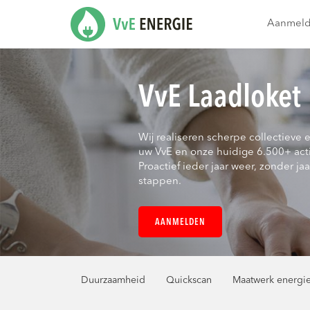
Aanmel
VvE Laadloket
Wij realiseren scherpe collectieve 
uw VvE en onze huidige 6.500+ act
Proactief ieder jaar weer, zonder jaar
stappen.
AANMELDEN
Duurzaamheid
Quickscan
Maatwerk energi