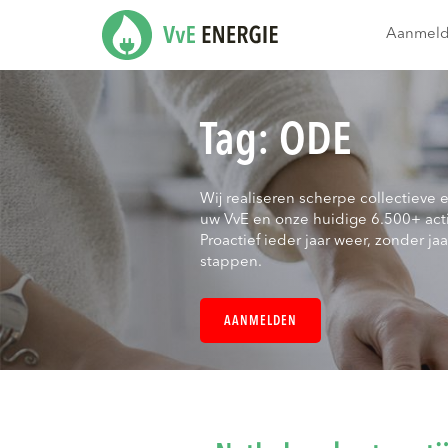
Aanmel
Tag:
ODE
Wij realiseren scherpe collectieve 
uw VvE en onze huidige 6.500+ act
Proactief ieder jaar weer, zonder jaar
stappen.
AANMELDEN