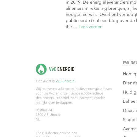
in 2019. De energieleveranciers moe
afnemers in rekening brengen, zij 
hoogte hiervan. Overheid verhoogt 
publiceerde ik al een blog over de
the …
Lees verder
PAGINA’
Homep
Copyright ©
VvE Energie
Dienst
Wij realiseren scherpe collectieve energietarieven
Huidig
voor uw VvE en onze huidige 6.500+ actieve
deelnemers. Proactief ieder jaar weer, zonder
Beheer
jaarlijks over te stappen.
Duurz
Postbus 64
3500 AB
Utrecht
Stappe
NL
Aanme
The Bill doctor
ontving een