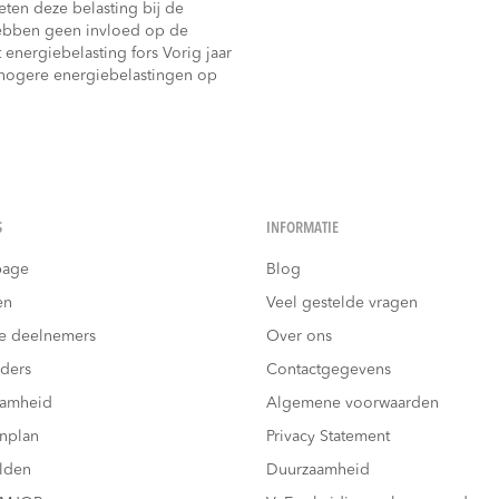
ten deze belasting bij de
hebben geen invloed op de
energiebelasting fors Vorig jaar
 hogere energiebelastingen op
S
INFORMATIE
age
Blog
en
Veel gestelde vragen
e deelnemers
Over ons
ders
Contactgegevens
aamheid
Algemene voorwaarden
nplan
Privacy Statement
lden
Duurzaamheid