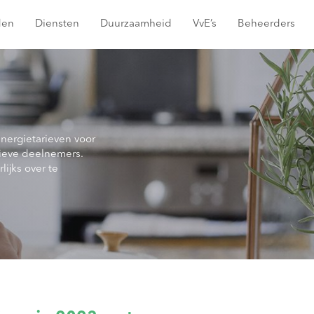
den
Diensten
Duurzaamheid
VvE’s
Beheerders
energietarieven voor
ieve deelnemers.
lijks over te