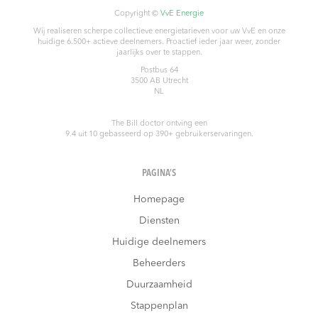
Copyright ©
VvE Energie
Wij realiseren scherpe collectieve energietarieven voor uw VvE en onze
huidige 6.500+ actieve deelnemers. Proactief ieder jaar weer, zonder
jaarlijks over te stappen.
Postbus 64
3500 AB
Utrecht
NL
The Bill doctor
ontving een
9.4
uit
10
gebasseerd op
390
+ gebruikerservaringen.
PAGINA’S
Homepage
Diensten
Huidige deelnemers
Beheerders
Duurzaamheid
Stappenplan