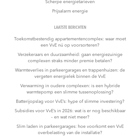
Scherpe energietarieven
Prijsalarm energie
LAATSTE BERICHTEN
Toekomstbestendig appartementencomplex: waar moet
een VvE nú op voorsorteren?
Verzekeraars en duurzaamheid: gaan energiezuinige
complexen straks minder premie betalen?
Warmteverlies in parkeergarages en trappenhuizen: de
vergeten energielek binnen de VvE
Verwarming in oudere complexen: is een hybride
warmtepomp een slimme tussenoplossing?
Batterijopslag voor VvE’s: hype of slimme investering?
Subsidies voor VvE’s in 2026: wat is er nog beschikbaar
– en wat niet meer?
Slim laden in parkeergarages: hoe voorkomt een VvE
overbelasting van de installatie?