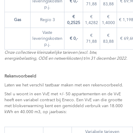
leveringskosten
€ 0,-
€ 69,9
71,88
83,88
p.j.
€
€
€
Gas
Regio 3
€ 1,19
0,2525
1,4282
1,4000
Vaste
€
€
leveringskosten
€ 0,-
€ 69,6
71,88
83,88
p.j.
Onze collectieve kleinzakelijke tarieven (excl. btw,
energiebelasting, ODE en netwerkkosten) t/m 31 december 2022.
Rekenvoorbeeld
Laten we het verschil tastbaar maken met een rekenvoorbeeld.
Stel u woont in een VvE met +/- 50 appartementen en de VvE
heeft een variabel contract bij Eneco. Een VvE van die grootte
met blokverwarming kent een gemiddeld verbruik van 18.000
kWh en 40.000 m3, op jaarbasis:
Variabele tarieven