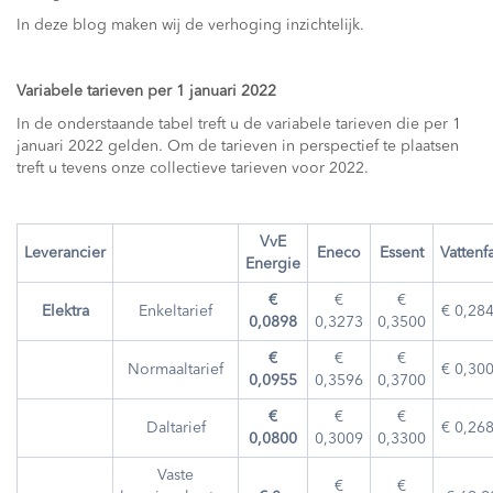
In deze blog maken wij de verhoging inzichtelijk.
Variabele tarieven per 1 januari 2022
In de onderstaande tabel treft u de variabele tarieven die per 1
januari 2022 gelden. Om de tarieven in perspectief te plaatsen
treft u tevens onze collectieve tarieven voor 2022.
VvE
Leverancier
Eneco
Essent
Vattenfa
Energie
€
€
€
Elektra
Enkeltarief
€ 0,28
0,0898
0,3273
0,3500
€
€
€
Normaaltarief
€ 0,30
0,0955
0,3596
0,3700
€
€
€
Daltarief
€ 0,26
0,0800
0,3009
0,3300
Vaste
€
€