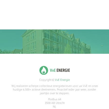
Copyright ©
VvE Energie
Wij realiseren scherpe collectieve energietarieven voor uw VvE en onze
huidige 6.500+ actieve deelnemers. Proactief ieder jaar weer, zonder
jaarlijks over te stappen.
Postbus 64
3500 AB
Utrecht
NL