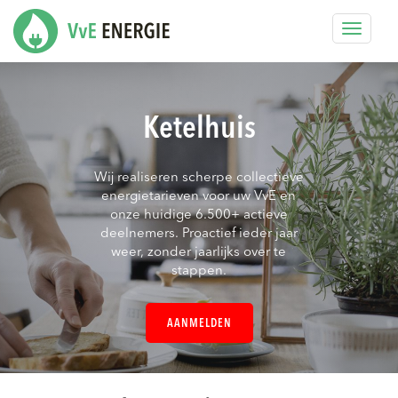
Toggle
navigat
Ketelhuis
Wij realiseren scherpe collectieve
energietarieven voor uw VvE en
onze huidige 6.500+ actieve
deelnemers. Proactief ieder jaar
weer, zonder jaarlijks over te
stappen.
AANMELDEN