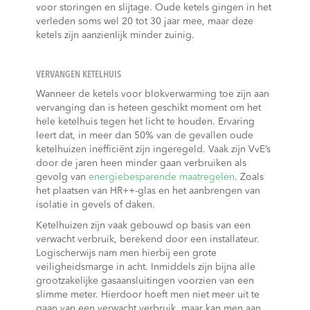
voor storingen en slijtage. Oude ketels gingen in het
verleden soms wel 20 tot 30 jaar mee, maar deze
ketels zijn aanzienlijk minder zuinig.
VERVANGEN KETELHUIS
Wanneer de ketels voor blokverwarming toe zijn aan
vervanging dan is heteen geschikt moment om het
hele ketelhuis tegen het licht te houden. Ervaring
leert dat, in meer dan 50% van de gevallen oude
ketelhuizen inefficiënt zijn ingeregeld. Vaak zijn VvE’s
door de jaren heen minder gaan verbruiken als
gevolg van
energiebesparende maatregelen
. Zoals
het plaatsen van HR++-glas en het aanbrengen van
isolatie in gevels of daken.
Ketelhuizen zijn vaak gebouwd op basis van een
verwacht verbruik, berekend door een installateur.
Logischerwijs nam men hierbij een grote
veiligheidsmarge in acht. Inmiddels zijn bijna alle
grootzakelijke gasaansluitingen voorzien van een
slimme meter. Hierdoor hoeft men niet meer uit te
gaan van een verwacht verbruik, maar kan men aan