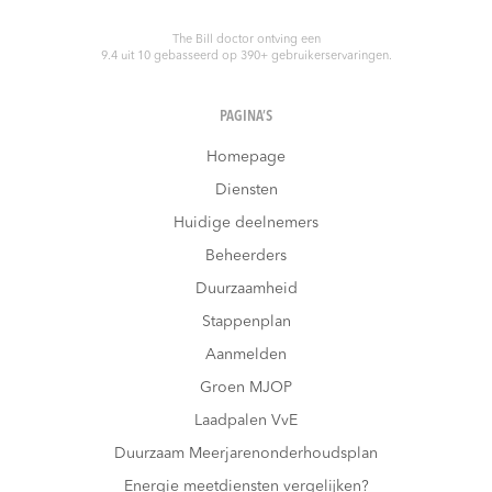
The Bill doctor
ontving een
9.4
uit
10
gebasseerd op
390
+ gebruikerservaringen.
PAGINA’S
Homepage
Diensten
Huidige deelnemers
Beheerders
Duurzaamheid
Stappenplan
Aanmelden
Groen MJOP
Laadpalen VvE
Duurzaam Meerjarenonderhoudsplan
Energie meetdiensten vergelijken?