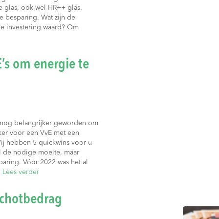
e glas, ook wel HR++ glas.
e besparing. Wat zijn de
de investering waard? Om
’s om energie te
t nog belangrijker geworden om
ker voor een VvE met een
ij hebben 5 quickwins voor u
l de nodige moeite, maar
aring. Vóór 2022 was het al
…
Lees verder
schotbedrag