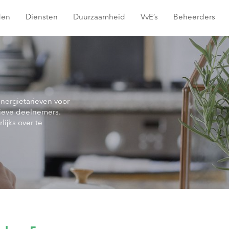
den
Diensten
Duurzaamheid
VvE’s
Beheerders
g
energietarieven voor
ieve deelnemers.
lijks over te