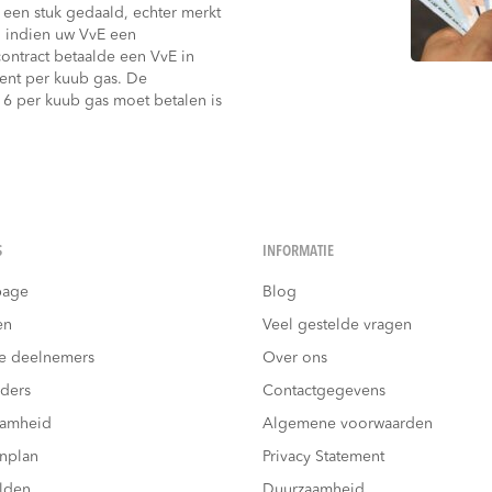
 een stuk gedaald, echter merkt
 indien uw VvE een
ontract betaalde een VvE in
ent per kuub gas. De
16 per kuub gas moet betalen is
S
INFORMATIE
age
Blog
en
Veel gestelde vragen
e deelnemers
Over ons
ders
Contactgegevens
aamheid
Algemene voorwaarden
nplan
Privacy Statement
lden
Duurzaamheid