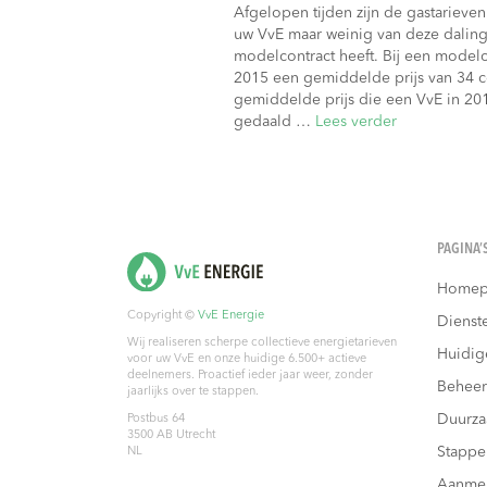
Afgelopen tijden zijn de gastarieven
uw VvE maar weinig van deze daling
modelcontract heeft. Bij een modelc
2015 een gemiddelde prijs van 34 c
gemiddelde prijs die een VvE in 20
gedaald …
Lees verder
PAGINA’
Homep
Copyright ©
VvE Energie
Dienst
Wij realiseren scherpe collectieve energietarieven
Huidig
voor uw VvE en onze huidige 6.500+ actieve
deelnemers. Proactief ieder jaar weer, zonder
Beheer
jaarlijks over te stappen.
Duurz
Postbus 64
3500 AB
Utrecht
Stappe
NL
Aanme