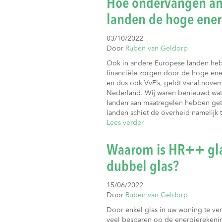
Hoe ondervangen an
landen de hoge ener
03/10/2022
Door
Ruben van Geldorp
Ook in andere Europese landen he
financiële zorgen door de hoge ene
en dus ook VvE’s, geldt vanaf novem
Nederland. Wij waren benieuwd wat
landen aan maatregelen hebben get
landen schiet de overheid namelijk
Lees verder
Waarom is HR++ gla
dubbel glas?
15/06/2022
Door
Ruben van Geldorp
Door enkel glas in uw woning te ve
veel besparen op de energierekenin