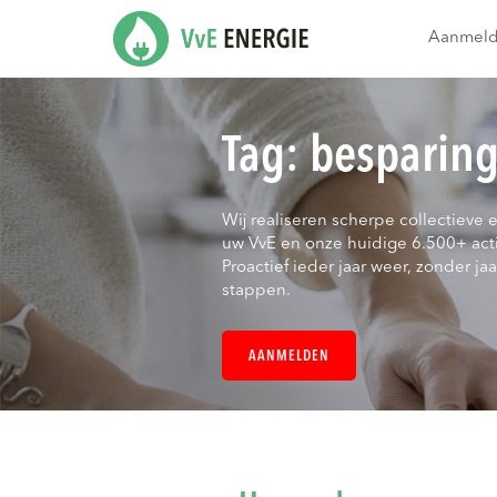
Aanmel
Tag:
besparin
Wij realiseren scherpe collectieve 
uw VvE en onze huidige 6.500+ act
Proactief ieder jaar weer, zonder jaar
stappen.
AANMELDEN