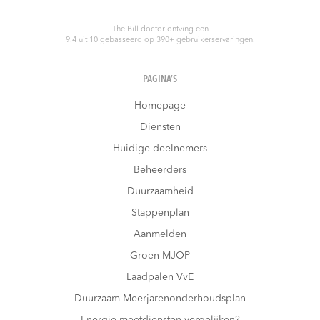
The Bill doctor
ontving een
9.4
uit
10
gebasseerd op
390
+ gebruikerservaringen.
PAGINA’S
Homepage
Diensten
Huidige deelnemers
Beheerders
Duurzaamheid
Stappenplan
Aanmelden
Groen MJOP
Laadpalen VvE
Duurzaam Meerjarenonderhoudsplan
Energie meetdiensten vergelijken?