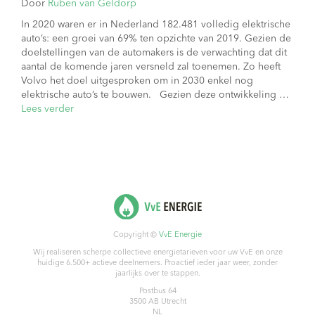
Door
Ruben van Geldorp
In 2020 waren er in Nederland 182.481 volledig elektrische
auto’s: een groei van 69% ten opzichte van 2019. Gezien de
doelstellingen van de automakers is de verwachting dat dit
aantal de komende jaren versneld zal toenemen. Zo heeft
Volvo het doel uitgesproken om in 2030 enkel nog
elektrische auto’s te bouwen. Gezien deze ontwikkeling …
Lees verder
Copyright ©
VvE Energie
Wij realiseren scherpe collectieve energietarieven voor uw VvE en onze
huidige 6.500+ actieve deelnemers. Proactief ieder jaar weer, zonder
jaarlijks over te stappen.
Postbus 64
3500 AB
Utrecht
NL