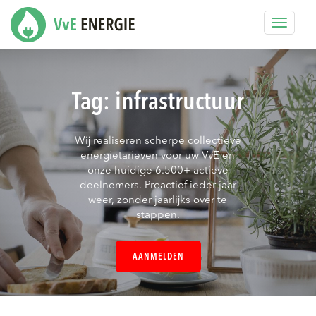
Toggle
navigat
Tag:
infrastructuur
Wij realiseren scherpe collectieve
energietarieven voor uw VvE en
onze huidige 6.500+ actieve
deelnemers. Proactief ieder jaar
weer, zonder jaarlijks over te
stappen.
AANMELDEN