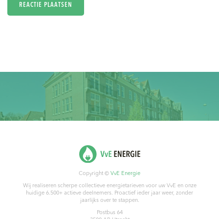
Copyright ©
VvE Energie
Wij realiseren scherpe collectieve energietarieven voor uw VvE en onze
huidige 6.500+ actieve deelnemers. Proactief ieder jaar weer, zonder
jaarlijks over te stappen.
Postbus 64