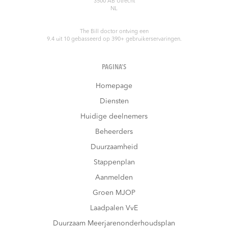
3500 AB
Utrecht
NL
The Bill doctor
ontving een
9.4
uit
10
gebasseerd op
390
+ gebruikerservaringen.
PAGINA’S
Homepage
Diensten
Huidige deelnemers
Beheerders
Duurzaamheid
Stappenplan
Aanmelden
Groen MJOP
Laadpalen VvE
Duurzaam Meerjarenonderhoudsplan