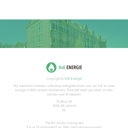
Copyright ©
VvE Energie
Wij realiseren scherpe collectieve energietarieven voor uw VvE en onze
huidige 6.500+ actieve deelnemers. Proactief ieder jaar weer, zonder
jaarlijks over te stappen.
Postbus 64
3500 AB
Utrecht
NL
The Bill doctor
ontving een
9.4
uit
10
gebasseerd op
390
+ gebruikerservaringen.