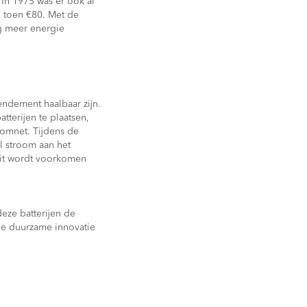
 In 1975 was er ook al
e toen €80. Met de
g meer energie
endement haalbaar zijn.
terijen te plaatsen,
oomnet. Tijdens de
l stroom aan het
Dit wordt voorkomen
deze batterijen de
de duurzame innovatie