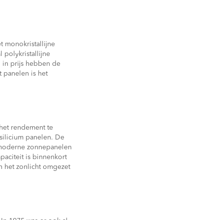
t monokristallijne
polykristallijne
 in prijs hebben de
t panelen is het
het rendement te
 silicium panelen. De
e moderne zonnepanelen
aciteit is binnenkort
n het zonlicht omgezet