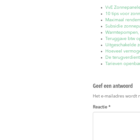
VvE Zonnepanelen
10 tips voor zon
Maximaal rendem
Subsidie zonnepa
Warmtepompen, zo
Teruggave btw o
Uitgeschakelde 
Hoeveel vermoge
De terugverdien
Tarieven openbar
Geef een antwoord
Het e-mailadres wordt 
Reactie
*