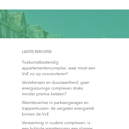
LAATSTE BERICHTEN
Toekomstbestendig
appartementencomplex: waar moet een
VvE nú op voorsorteren?
Verzekeraars en duurzaamheid: gaan
energiezuinige complexen straks
minder premie betalen?
Warmteverlies in parkeergarages en
trappenhuizen: de vergeten energielek
binnen de VvE
Verwarming in oudere complexen: is
een hybride warmtepomp een slimme