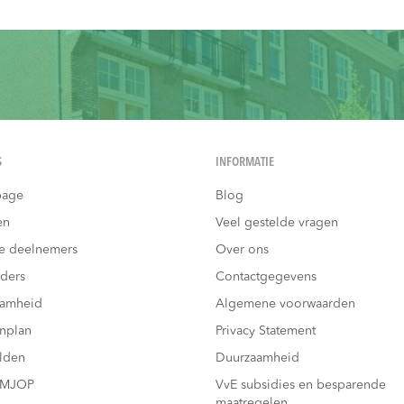
S
INFORMATIE
age
Blog
en
Veel gestelde vragen
e deelnemers
Over ons
ders
Contactgegevens
aamheid
Algemene voorwaarden
nplan
Privacy Statement
lden
Duurzaamheid
 MJOP
VvE subsidies en besparende
maatregelen