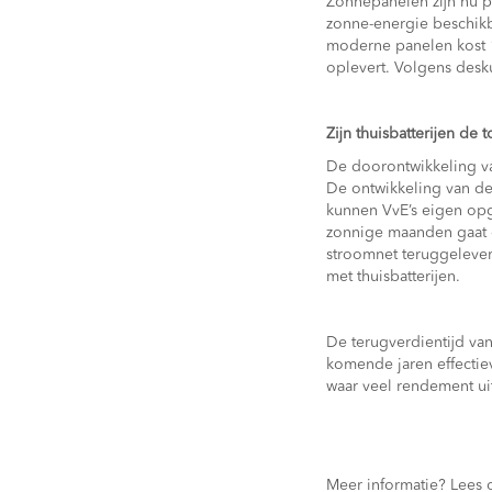
Zonnepanelen zijn nu po
zonne-energie beschikb
moderne panelen kost 1
oplevert. Volgens des
Zijn thuisbatterijen de
De doorontwikkeling va
De ontwikkeling van de
kunnen VvE’s eigen opg
zonnige maanden gaat e
stroomnet teruggelever
met thuisbatterijen.
De terugverdientijd van
komende jaren effectie
waar veel rendement uit
Meer informatie? Lees