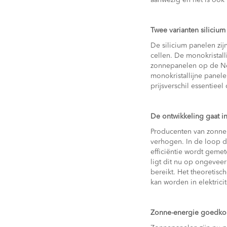
aanwezig en het is ook
Twee varianten siliciu
De silicium panelen zij
cellen. De monokristall
zonnepanelen op de Ned
monokristallijne panele
prijsverschil essentiee
De ontwikkeling gaat i
Producenten van zonne
verhogen. In de loop de
efficiëntie wordt geme
ligt dit nu op ongeveer
bereikt. Het theoretis
kan worden in elektricit
Zonne-energie goedk