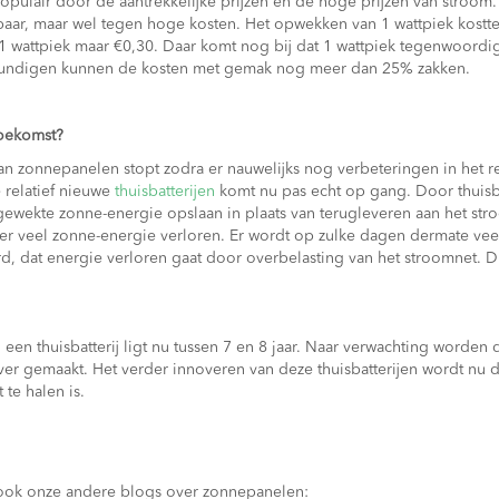
pulair door de aantrekkelijke prijzen en de hoge prijzen van stroom.
aar, maar wel tegen hoge kosten. Het opwekken van 1 wattpiek kostt
 wattpiek maar €0,30. Daar komt nog bij dat 1 wattpiek tegenwoordi
kundigen kunnen de kosten met gemak nog meer dan 25% zakken.
 toekomst?
n zonnepanelen stopt zodra er nauwelijks nog verbeteringen in het r
 relatief nieuwe
thuisbatterijen
komt nu pas echt op gang. Door thuisbat
ewekte zonne-energie opslaan in plaats van terugleveren aan het str
r veel zonne-energie verloren. Er wordt op zulke dagen dermate vee
d, dat energie verloren gaat door overbelasting van het stroomnet. 
 een thuisbatterij ligt nu tussen 7 en 8 jaar. Naar verwachting worden 
ver gemaakt. Het verder innoveren van deze thuisbatterijen wordt nu 
 te halen is.
 ook onze andere blogs over zonnepanelen: