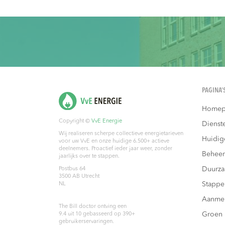
PAGINA’
Homep
Copyright ©
VvE Energie
Dienst
Wij realiseren scherpe collectieve energietarieven
Huidig
voor uw VvE en onze huidige 6.500+ actieve
deelnemers. Proactief ieder jaar weer, zonder
Beheer
jaarlijks over te stappen.
Duurz
Postbus 64
3500 AB
Utrecht
Stappe
NL
Aanme
The Bill doctor
ontving een
Groen
9.4
uit
10
gebasseerd op
390
+
gebruikerservaringen.