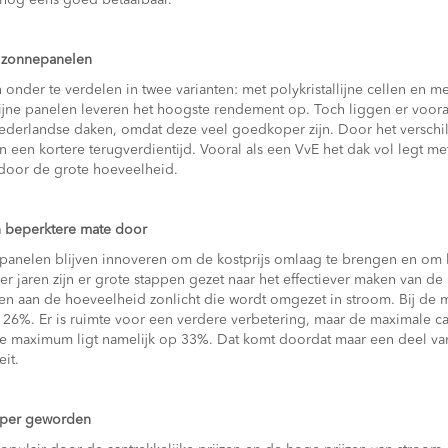
 nog eens goed betaalbaar.
m zonnepanelen
n onder te verdelen in twee varianten: met polykristallijne cellen en me
ijne panelen leveren het hoogste rendement op. Toch liggen er vooral 
erlandse daken, omdat deze veel goedkoper zijn. Door het verschil
n een kortere terugverdientijd. Vooral als een VvE het dak vol legt me
l door de grote hoeveelheid.
n beperktere mate door
panelen blijven innoveren om de kostprijs omlaag te brengen en om 
r jaren zijn er grote stappen gezet naar het effectiever maken van de
ten aan de hoeveelheid zonlicht die wordt omgezet in stroom. Bij d
 26%. Er is ruimte voor een verdere verbetering, maar de maximale cap
che maximum ligt namelijk op 33%. Dat komt doordat maar een deel va
eit.
oper geworden