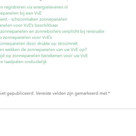
 registreren via energieleveren.nl
nepanelen bij een VvE
ent – schoonmaken zonnepanelen
nelen voor VvE’s beschikbaar
nnepanelen en zonneboilers verplicht bij renovatie
p zonnepanelen voor VvE’s
zonnepanelen door drukte op stroomnet
n wekken de zonnepanelen van uw VvE op?
tijd op zonnepanelen berekenen voor uw VvE
e laadpalen onduidelijk
niet gepubliceerd.
Vereiste velden zijn gemarkeerd met
*