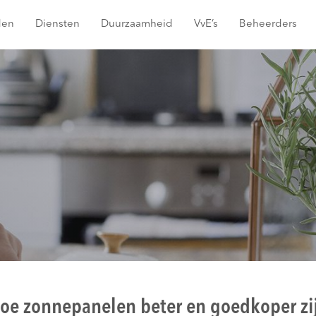
den
Diensten
Duurzaamheid
VvE’s
Beheerders
oe zonnepanelen beter en goedkoper zi