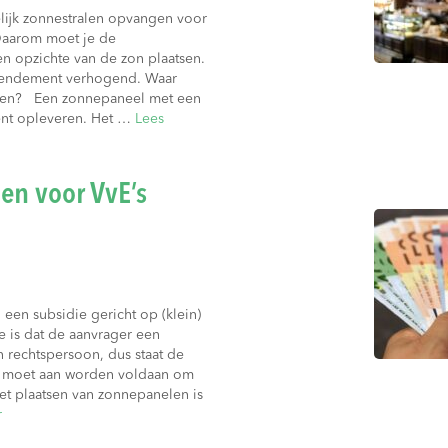
ijk zonnestralen opvangen voor
Daarom moet je de
n opzichte van de zon plaatsen.
rendement verhogend. Waar
aken? Een zonnepaneel met een
ent opleveren. Het …
Lees
en voor VvE’s
een subsidie gericht op (klein)
e is dat de aanvrager een
n rechtspersoon, dus staat de
r moet aan worden voldaan om
t plaatsen van zonnepanelen is
r