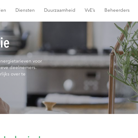
den
Diensten
Duurzaamheid
VvE’s
Beheerders
ie
energietarieven voor
ieve deelnemers.
lijks over te