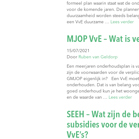
formeel plan waarin staat wat de on
voor de komende jaren. De plannen 
duurzaamheid worden steeds belangr
een VvE duurzame …
Lees verder
MJOP VvE – Wat is ve
15/07/2021
Door
Ruben van Geldorp
Een meerjaren onderhoudsplan is va
zijn de voorwaarden voor de verplic
GMJOP eigenlijk in? Een VvE moe
onderhouden. Dat is van belang voo
goed onderhoud kun je het woongen
en de waarde van …
Lees verder
SEEH – Wat zijn de b
subsidies voor de v
VvE’s?