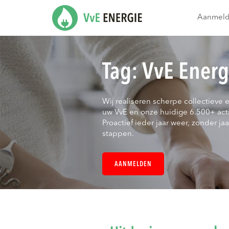
Aanmel
Tag:
VvE Energ
Wij realiseren scherpe collectieve 
uw VvE en onze huidige 6.500+ act
Proactief ieder jaar weer, zonder jaar
stappen.
AANMELDEN