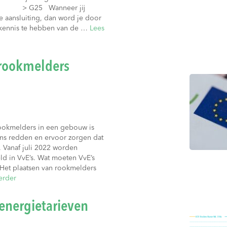
: > G25 Wanneer jij
e aansluiting, dan word je door
kennis te hebben van de …
Lees
 rookmelders
rookmelders in een gebouw is
ens redden en ervoor zorgen dat
 Vanaf juli 2022 worden
d in VvE’s. Wat moeten VvE’s
 Het plaatsen van rookmelders
erder
energietarieven